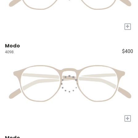
+
Modo
$400
4098
+
Modo