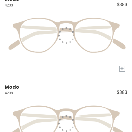
$383
4233
+
Modo
$383
4239