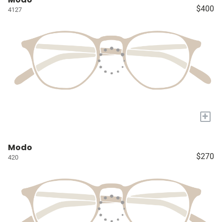
$400
4127
+
Modo
$270
420