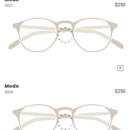
$250
4221
+
Modo
$250
4224