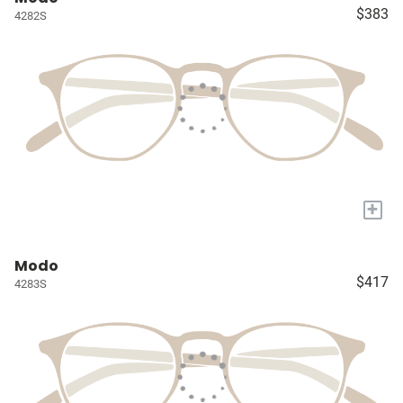
$383
4282S
+
Modo
$417
4283S