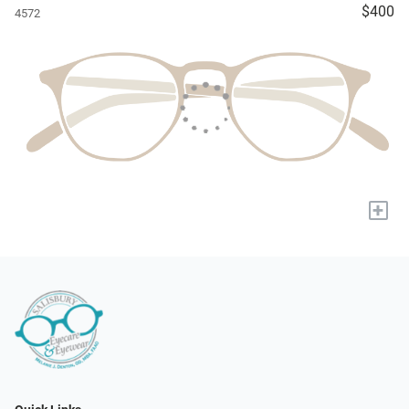
$400
4572
+