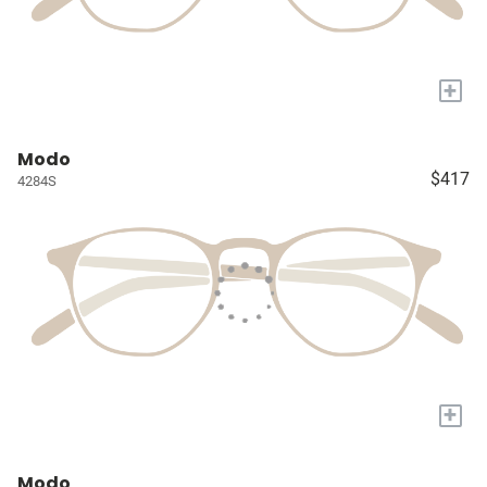
+
Modo
$417
4284S
+
Modo