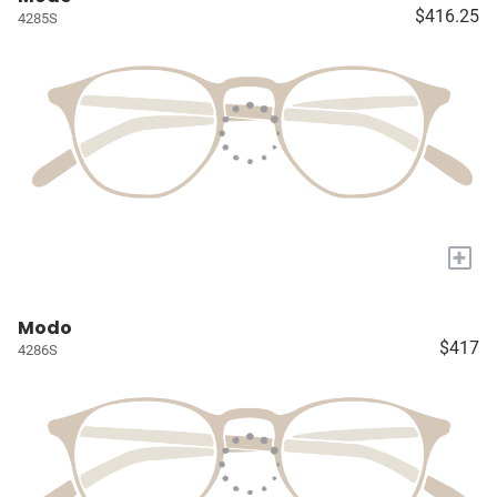
$416.25
4285S
+
Modo
$417
4286S