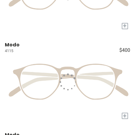
+
Modo
$400
4115
+
Modo