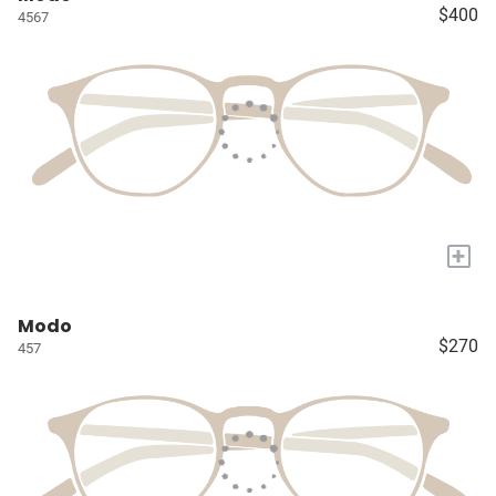
$400
4567
+
Modo
$270
457