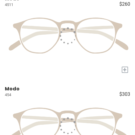
$260
4511
+
Modo
$303
454