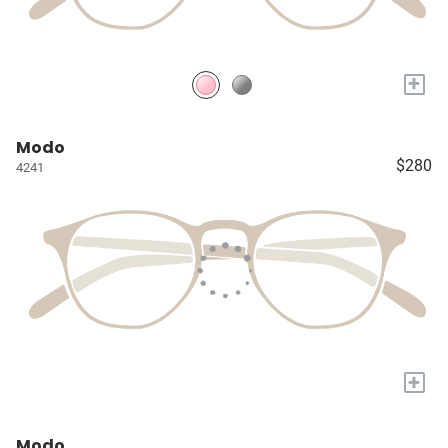
+
Modo
$280
4241
+
Modo