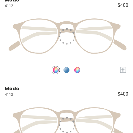
$400
4112
+
Modo
$400
4113