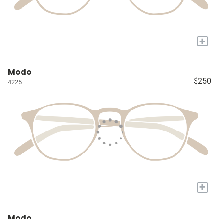
+
Modo
$250
4225
+
Modo