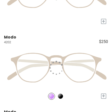
+
Modo
$250
4202
+
Modo