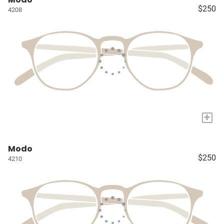
$250
4208
+
Modo
$250
4210