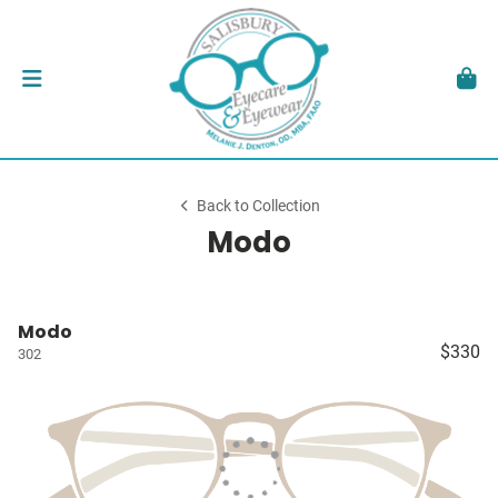
Back to Collection
Modo
Modo
$330
302