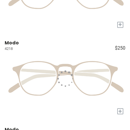
+
Modo
$250
4218
+
Modo